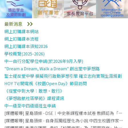
最新消息
網上訂購課本網站
網上訂購課本流程
網上訂購課本須知2026
學校概覽(2025-2026)
中一自行分配學位申請(於2026年9月入學)
"Dream a Dream, Walk a Dream" 創出堂中夢想路
聖士提反堂中學 模擬飛行啟動夢想引擎 確立志向實現生涯規劃
HOY TV/開電視《校園Open Day》節目訪問
《從堂中到大學：敢想‧敢行》
《夢想啟航社區學苑》課程資訊
中一級至中四級插班生申請
[媒體報導] 星島頭條 - DSE︱中史新課程樣本試卷 教師認為「易得分」 佔分重高階題目仍具挑戰性
[媒體報導] 星島頭條 - 自身孤獨經歷化為小說 中四生校園作家賽奪冠